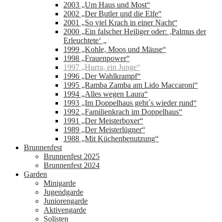
2003 „Um Haus und Most“
2002 „Der Butler und die Elfe“
2001 „So viel Krach in einer Nacht“
2000 „Ein falscher Heiliger oder: ‚Palmus der
Erleuchtete‘ „
1999 „Kohle, Moos und Mäuse“
1998 „Frauenpower“
1997 „Hurra, ein Junge“
1996 „Der Wahlkrampf“
1995 „Ramba Zamba am Lido Maccaroni“
1994 „Alles wegen Laura“
1993 „Im Doppelhaus geht´s wieder rund“
1992 „Familienkrach im Doppelhaus“
1991 „Der Meisterboxer“
1989 „Der Meisterlügner“
1988 „Mit Küchenbenutzung“
Brunnenfest
Brunnenfest 2025
Brunnenfest 2024
Garden
Minigarde
Jugendgarde
Juniorengarde
Aktivengarde
Solisten