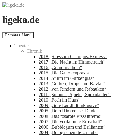
Zum
Inhalt
springen
ligeka.de
Suchen
Primäres Menü
Theater
Chronik
2018 „Stress im Champus-Express“
2017 „Die Nacht im Himmelreich“
2016 „Grand malheur“
2015 „Die Ganovenpraxis“
2014 „Sturm im Gurkenglas“
2013 „Gurken, Drops und Kaviar“
2012 „von Rindern und Rabauken“
2011 „Spinner , Spieler, Spekulanten“
2010 „Pech im Haus“
2009 „Gute Landluft inklusive“
2005 „Dem Himmel sei Dank“
2008 „Das rosarote Pizzainferno“
2007 „Die verdammte Erbschaft“
2006 „Bubblegum und Brillianten“
2004 „Der geschenkte Urlaub“