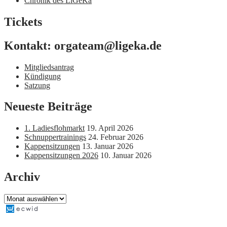
Chronik des LiGeKa
Tickets
Kontakt: orgateam@ligeka.de
Mitgliedsantrag
Kündigung
Satzung
Neueste Beiträge
1. Ladiesflohmarkt
19. April 2026
Schnuppertrainings
24. Februar 2026
Kappensitzungen
13. Januar 2026
Kappensitzungen 2026
10. Januar 2026
Archiv
Archiv