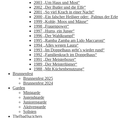
2003 „Um Haus und Most“
2002 „Der Butler und die Elfe“
2001 „So viel Krach in einer Nacht“
2000 „Ein falscher Heiliger oder: ‚Palmus der Erle
1999 „Kohle, Moos und Mäuse“
1998 „Frauenpower“
1997 „Hurra, ein Junge“
1996 „Der Wahlkrampf“
1995 „Ramba Zamba am Lido Maccaroni“
1994 „Alles wegen Laura“
1993 „Im Doppelhaus geht´s wieder rund“
1992 „Familienkrach im Doppelhaus“
1991 „Der Meisterboxer“
1989 „Der Meisterlügner“
1988 „Mit Küchenbenutzung“
Brunnenfest
Brunnenfest 2025
Brunnenfest 2024
Garden
Minigarde
Jugendgarde
Juniorengarde
Aktivengarde
Solisten
The[bad]sa:ichers