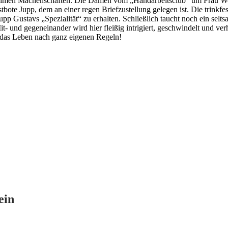
eheimen Machenschaften. Die Damen vom „Handarbeitsclub“ um Frau Wo
bote Jupp, dem an einer regen Briefzustellung gelegen ist. Die trinkfest
 Gustavs „Spezialität“ zu erhalten. Schließlich taucht noch ein seltsa
Mit- und gegeneinander wird hier fleißig intrigiert, geschwindelt und verh
t das Leben nach ganz eigenen Regeln!
ein