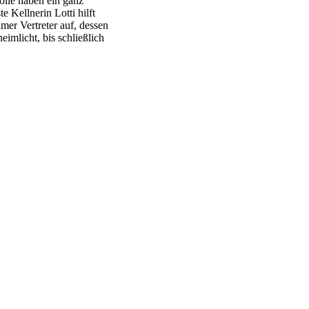
lle haben ein ganz
e Kellnerin Lotti hilft
mer Vertreter auf, dessen
eimlicht, bis schließlich