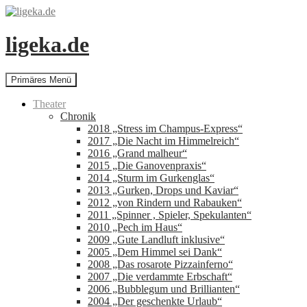
Zum
Inhalt
springen
ligeka.de
Suchen
Primäres Menü
Theater
Chronik
2018 „Stress im Champus-Express“
2017 „Die Nacht im Himmelreich“
2016 „Grand malheur“
2015 „Die Ganovenpraxis“
2014 „Sturm im Gurkenglas“
2013 „Gurken, Drops und Kaviar“
2012 „von Rindern und Rabauken“
2011 „Spinner , Spieler, Spekulanten“
2010 „Pech im Haus“
2009 „Gute Landluft inklusive“
2005 „Dem Himmel sei Dank“
2008 „Das rosarote Pizzainferno“
2007 „Die verdammte Erbschaft“
2006 „Bubblegum und Brillianten“
2004 „Der geschenkte Urlaub“