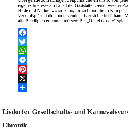
Übel gerade zum richtigen Zeitpunkt und erfährt so von g
eigenes Interesse am Erhalt der Gaststätte. Genau wie der Post
Hilde und Nadine wo sie kann, um sich und ihrem Kumpel Jupp
Verkaufspräsentation anders endet, als er sich erhofft hatte. 
alle Beteiligten erkennen müssen: Bei „Onkel Gustav“ spiel
Facebook
Twitter
WhatsApp
Messenger
Pinterest
X
Teilen
Lisdorfer Gesellschafts- und Karnevalsver
Chronik