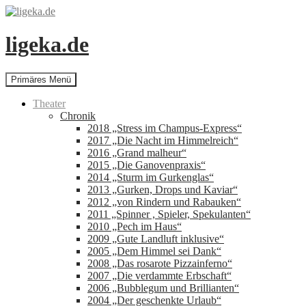
Zum
Inhalt
springen
ligeka.de
Suchen
Primäres Menü
Theater
Chronik
2018 „Stress im Champus-Express“
2017 „Die Nacht im Himmelreich“
2016 „Grand malheur“
2015 „Die Ganovenpraxis“
2014 „Sturm im Gurkenglas“
2013 „Gurken, Drops und Kaviar“
2012 „von Rindern und Rabauken“
2011 „Spinner , Spieler, Spekulanten“
2010 „Pech im Haus“
2009 „Gute Landluft inklusive“
2005 „Dem Himmel sei Dank“
2008 „Das rosarote Pizzainferno“
2007 „Die verdammte Erbschaft“
2006 „Bubblegum und Brillianten“
2004 „Der geschenkte Urlaub“