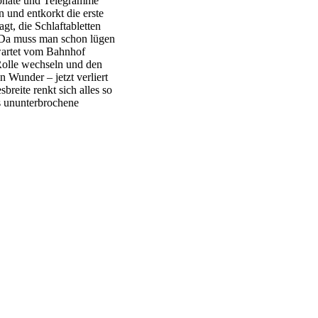
fonate und Telegramme
n und entkorkt die erste
gt, die Schlaftabletten
. Da muss man schon lügen
wartet vom Bahnhof
 Rolle wechseln und den
 Wunder – jetzt verliert
reite renkt sich alles so
as ununterbrochene