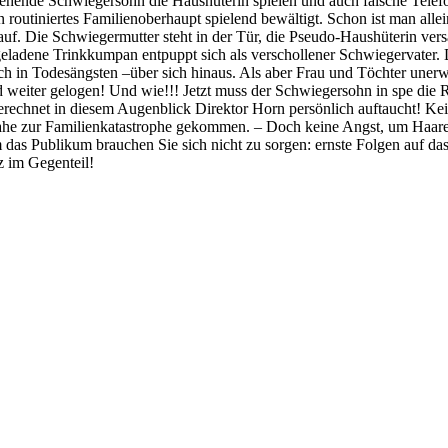
hende Schwiegersohn die Haushüterin spielen und auch falsche Tele
in routiniertes Familienoberhaupt spielend bewältigt. Schon ist man allei
f. Die Schwiegermutter steht in der Tür, die Pseudo-Haushüterin versa
geladene Trinkkumpan entpuppt sich als verschollener Schwiegervater
h in Todesängsten –über sich hinaus. Als aber Frau und Töchter uner
d weiter gelogen! Und wie!!! Jetzt muss der Schwiegersohn in spe die
erechnet in diesem Augenblick Direktor Horn persönlich auftaucht! Kein
ahe zur Familienkatastrophe gekommen. – Doch keine Angst, um Haaresb
 das Publikum brauchen Sie sich nicht zu sorgen: ernste Folgen auf d
 im Gegenteil!