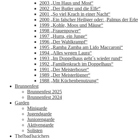
2003 „Um Haus und Most“
2002 „Der Butler und die Elfe“
2001 „So viel Krach in einer Nacht“
2000 „Ein falscher Heiliger oder: ‚Palmus der Erle
1999 „Kohle, Moos und Mäuse“
1998 „Frauenpower“
1997 „Hurra, ein Junge“
1996 „Der Wahlkrampf“
1995 „Ramba Zamba am Lido Maccaroni“
1994 „Alles wegen Laura“
1993 „Im Doppelhaus geht´s wieder rund“
1992 „Familienkrach im Doppelhaus“
1991 „Der Meisterboxer“
1989 „Der Meisterlügner“
1988 „Mit Küchenbenutzung“
Brunnenfest
Brunnenfest 2025
Brunnenfest 2024
Garden
Minigarde
Jugendgarde
Juniorengarde
Aktivengarde
Solisten
The[bad]sa:ichers