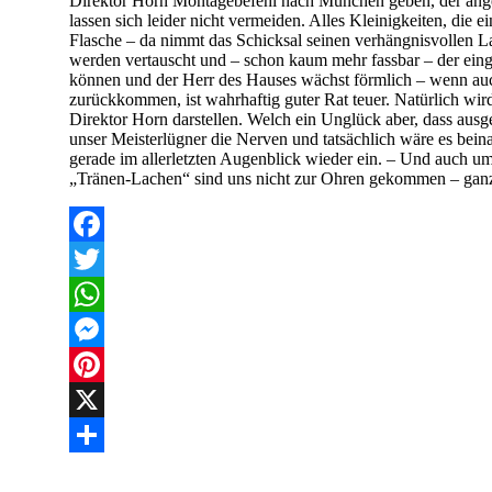
Direktor Horn Montagebefehl nach München geben, der ange
lassen sich leider nicht vermeiden. Alles Kleinigkeiten, die e
Flasche – da nimmt das Schicksal seinen verhängnisvollen Lau
werden vertauscht und – schon kaum mehr fassbar – der ein
können und der Herr des Hauses wächst förmlich – wenn auc
zurückkommen, ist wahrhaftig guter Rat teuer. Natürlich wir
Direktor Horn darstellen. Welch ein Unglück aber, dass ausg
unser Meisterlügner die Nerven und tatsächlich wäre es bein
gerade im allerletzten Augenblick wieder ein. – Und auch um
„Tränen-Lachen“ sind uns nicht zur Ohren gekommen – ganz
Facebook
Twitter
WhatsApp
Messenger
Pinterest
X
Teilen