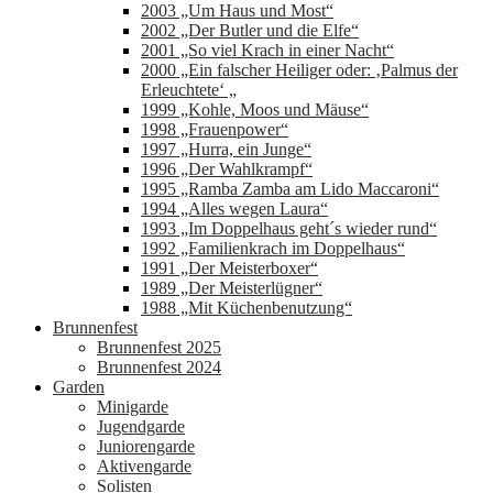
2003 „Um Haus und Most“
2002 „Der Butler und die Elfe“
2001 „So viel Krach in einer Nacht“
2000 „Ein falscher Heiliger oder: ‚Palmus der
Erleuchtete‘ „
1999 „Kohle, Moos und Mäuse“
1998 „Frauenpower“
1997 „Hurra, ein Junge“
1996 „Der Wahlkrampf“
1995 „Ramba Zamba am Lido Maccaroni“
1994 „Alles wegen Laura“
1993 „Im Doppelhaus geht´s wieder rund“
1992 „Familienkrach im Doppelhaus“
1991 „Der Meisterboxer“
1989 „Der Meisterlügner“
1988 „Mit Küchenbenutzung“
Brunnenfest
Brunnenfest 2025
Brunnenfest 2024
Garden
Minigarde
Jugendgarde
Juniorengarde
Aktivengarde
Solisten