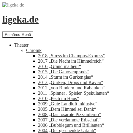
Zum
Inhalt
springen
ligeka.de
Suchen
Primäres Menü
Theater
Chronik
2018 „Stress im Champus-Express“
2017 „Die Nacht im Himmelreich“
2016 „Grand malheur“
2015 „Die Ganovenpraxis“
2014 „Sturm im Gurkenglas“
2013 „Gurken, Drops und Kaviar“
2012 „von Rindern und Rabauken“
2011 „Spinner , Spieler, Spekulanten“
2010 „Pech im Haus“
2009 „Gute Landluft inklusive“
2005 „Dem Himmel sei Dank“
2008 „Das rosarote Pizzainferno“
2007 „Die verdammte Erbschaft“
2006 „Bubblegum und Brillianten“
2004 „Der geschenkte Urlaub“